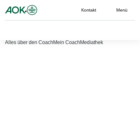
Kontakt
Menü
Nach links scrollen
Nach rechts scrollen
Coach starten
Alles über den Coach
Mein Coach
Mediathek
Jetzt einloggen
Bitte geben Sie Ihren Benutzernamen und Ihr Passwort ein, um
sich an der Website anzumelden.
Benutzername
*
Passwort
*
Passwort vergessen?
Einloggen