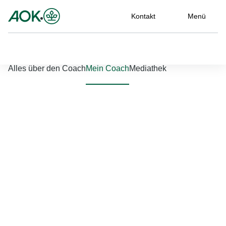
Kontakt
Menü
Nach links scrollen
Nach rechts scrollen
Alles über den Coach
Mein Coach
Mediathek
Jetzt einloggen
Bitte geben Sie Ihren Benutzernamen und Ihr Passwort ein, um
sich an der Website anzumelden.
Benutzername
*
Passwort
*
Passwort vergessen?
Einloggen