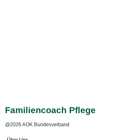
meinen (erwachsenen) Kindern nicht zur Last fallen, da sie
selbst genug zu tun haben (z. B. Beruf und Familie)?
Eher ja
Eher nein
Weiter
Eingabe speichern
Gelesen
Familiencoach Pflege
@2026 AOK Bundesverband
Über Uns