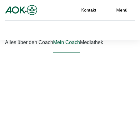
Kontakt
Menü
Nach links scrollen
Nach rechts scrollen
Alles über den Coach
Mein Coach
Mediathek
Jetzt einloggen
Bitte geben Sie Ihren Benutzernamen und Ihr Passwort ein, um
sich an der Website anzumelden.
Benutzername
*
Passwort
*
Passwort vergessen?
Einloggen