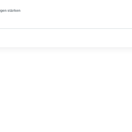
igen stärken
 sich an der Website anzumelden.