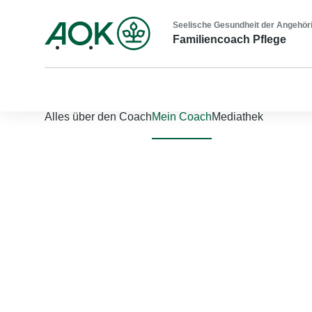
Seelische Gesundheit der Angehör
Familiencoach Pflege
Nach links scrollen
Nach rechts scrollen
Alles über den Coach
Mein Coach
Mediathek
Jetzt einloggen
Bitte geben Sie Ihren Benutzernamen und Ihr Passwort ein, um
Benutzername
*
Passwort
*
Passwort vergessen?
Einloggen
Sie sind noch nicht registriert?
Jetzt registrieren