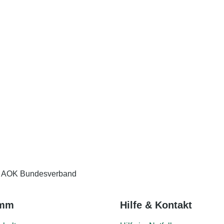
So geht es anderen pflegenden Angehörigen:
Weiter
Eingabe speichern
Gelesen
 AOK Bundesverband
amm
Hilfe & Kontakt