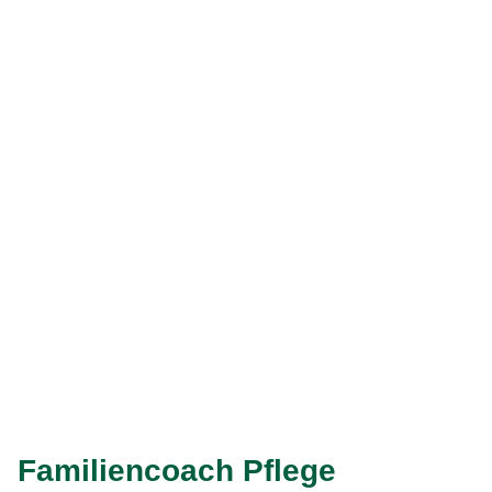
offene Sprechstunde zu kommen. Wenn Sie dies
wünschen, ist in der Regel auch eine Beratung bei Ihnen
zuhause möglich.
Ob es auch einen Pflegestützpunkt in Ihrer Nähe gibt,
erfahren Sie bei der Pflegekasse der pflegebedürftigen
Person, Ihrer Gemeinde oder auf den Seiten des
Zentrums
für Qualität in der Pflege
.
Weiter
Eingabe speichern
Gelesen
Familiencoach Pflege