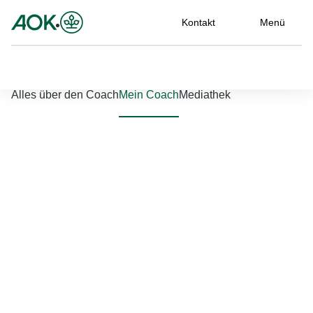
Kontakt
Menü
Nach links scrollen
Nach rechts scrollen
Alles über den Coach
Mein Coach
Mediathek
Jetzt einloggen
Bitte geben Sie Ihren Benutzernamen und Ihr Passwort ein, um
sich an der Website anzumelden.
Benutzername
*
Passwort
*
Passwort vergessen?
Einloggen