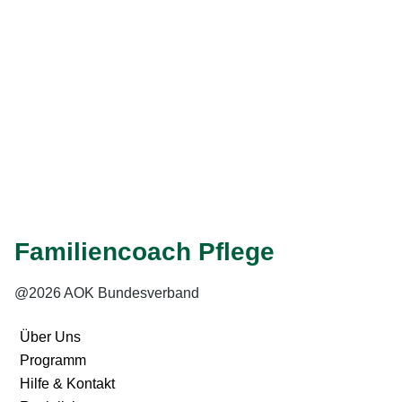
finden Sie auf der AOK-Seite
Pflege in Familien fördern
(PfiFf)
.
Weiter
Eingabe speichern
Gelesen
Familiencoach Pflege
@2026 AOK Bundesverband
Über Uns
Programm
Hilfe & Kontakt