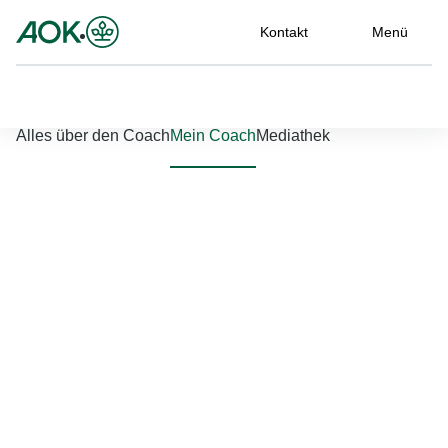
Kontakt
Menü
Nach links scrollen
Nach rechts scrollen
Alles über den Coach
Mein Coach
Mediathek
Jetzt einloggen
Bitte geben Sie Ihren Benutzernamen und Ihr Passwort ein, um
sich an der Website anzumelden.
Benutzername
*
Passwort
*
Passwort vergessen?
Einloggen