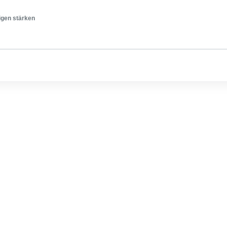
igen stärken
 sich an der Website anzumelden.