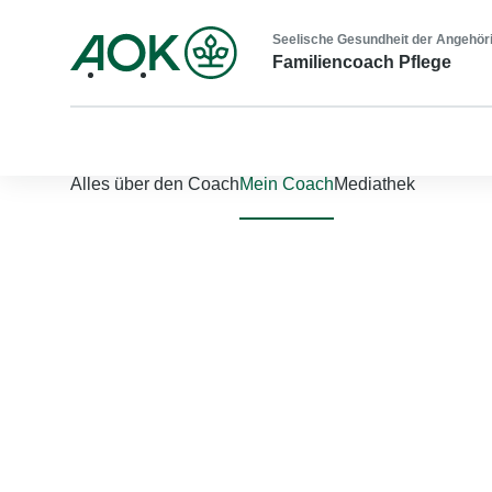
Seelische Gesundheit der Angehör
Familiencoach Pflege
Nach links scrollen
Nach rechts scrollen
Alles über den Coach
Mein Coach
Mediathek
Jetzt einloggen
Bitte geben Sie Ihren Benutzernamen und Ihr Passwort ein, um
Benutzername
*
Passwort
*
Passwort vergessen?
Einloggen
Sie sind noch nicht registriert?
Jetzt registrieren