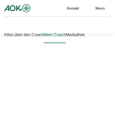
Kontakt
Menü
Nach links scrollen
Nach rechts scrollen
Alles über den Coach
Mein Coach
Mediathek
Jetzt einloggen
Bitte geben Sie Ihren Benutzernamen und Ihr Passwort ein, um
sich an der Website anzumelden.
Benutzername
*
Passwort
*
Passwort vergessen?
Einloggen