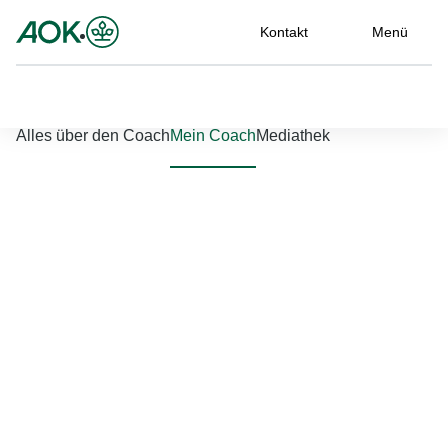
Kontakt
Menü
Nach links scrollen
Nach rechts scrollen
Alles über den Coach
Mein Coach
Mediathek
Jetzt einloggen
Bitte geben Sie Ihren Benutzernamen und Ihr Passwort ein, um
sich an der Website anzumelden.
Benutzername
*
Passwort
*
Passwort vergessen?
Einloggen